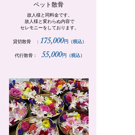
​ペット散骨
故人様と同料金です。
故人様と変わらぬ内容で
セレモニーをしております。
175,000
貸切散骨 ：
円
（税込）
55,000
代行散骨：
円
（税込）