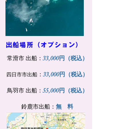
​出船場所（オプション）
常滑市 出船：
33,000
円
（税込）
：
33,000
円
（税込）
四日市市出船
鳥羽市 出船：
55,000円
（税込）
​鈴鹿市出船：
無 料