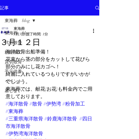
記事
東海葬 blog
東海葬
東海葬 blog
5月3日
読了時間: 1分
３月１２日
代行散骨
海洋散骨出船準備！
粉骨加工
花束から茎の部分をカットして花びら
貸切散骨
部分のみにし花カゴへ！
手元供養
綺麗に入れているつもりですがいかが
イベント
でしょう。
東海葬では、献花(お花)も料金内でご用
墓じまい
意しております。
#海洋散骨
#散骨
#伊勢湾
#粉骨加工
#東海葬
#三重県海洋散骨
#鈴鹿海洋散骨
#四日
市海洋散骨
#伊勢湾海洋散骨