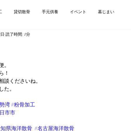
工
貸切散骨
手元供養
イベント
墓じまい
8日
読了時間: 1分
便。
ら！
相談くださいね。
した。
伊勢湾
#粉骨加工
四日市市
愛知県海洋散骨
#名古屋海洋散骨