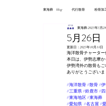
東海葬 blog
代行散骨
粉骨加
東海葬
2025年5月2
5月26日
更新日：
2025年10月14日
海洋散骨チャーター
本日は、伊勢志摩か
伊勢湾外の散骨もご
ありがとうございま
#海洋散骨
#散骨
#
#三重県
#鈴鹿市
#
#東海地区
#東海葬
#愛知県
#名古屋
#