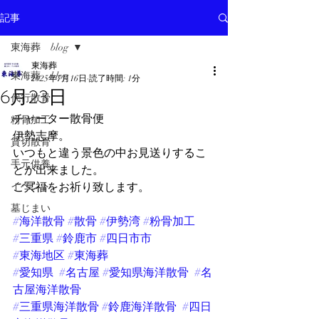
記事
東海葬 blog
東海葬
東海葬 blog
2025年7月16日
読了時間: 1分
6月23日
代行散骨
チャーター散骨便
粉骨加工
伊勢志摩。
貸切散骨
いつもと違う景色の中お見送りするこ
手元供養
とが出来ました。
イベント
ご冥福をお祈り致します。
墓じまい
#海洋散骨
#散骨
#伊勢湾
#粉骨加工
#三重県
#鈴鹿市
#四日市市
#東海地区
#東海葬
#愛知県
#名古屋
#愛知県海洋散骨
#名
古屋海洋散骨
#三重県海洋散骨
#鈴鹿海洋散骨
#四日